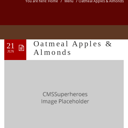
/
/
You are here: Home
Menu
Oatmeal Apples & Almonds
Oatmeal Apples &
21
Almonds
JUN