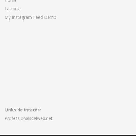
Home
La carta
My Instagram Feed Demo
Links de interés:
Professionalsdelweb.net