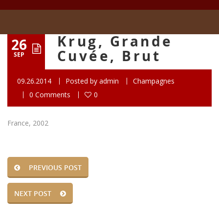
Krug, Grande
26
Cuvée, Brut
SEP
09.26.2014
Posted by
admin
Champagnes
0 Comments
0
France, 2002
PREVIOUS POST
NEXT POST