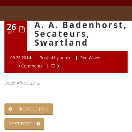
A. A. Badenhorst,
26
Secateurs,
SEP
Swartland
09.26.2014
Posted by
admin
Red Wines
0 Comments
0
South Africa, 2012
PREVIOUS POST
NEXT POST